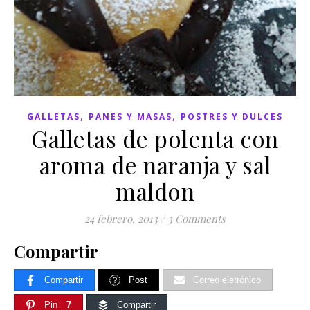
,
,
GALLETAS
PANES Y MASAS
POSTRES Y DULCES
Galletas de polenta con
aroma de naranja y sal
maldon
24 febrero, 2013
/
3 Comments
Compartir
Compartir
Post
Correo eletrónico
Pin
7
Compartir