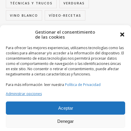
TÉCNICAS Y TRUCOS
VERDURAS
VINO BLANCO
VÍDEO-RECETAS
Gestionar el consentimiento
de las cookies
FOLLOW US
Para ofrecer las mejores experiencias, utilizamos tecnologías como las
cookies para almacenar y/o acceder a la información del dispositivo. El
consentimiento de estas tecnologías nos permitirá procesar datos
como el comportamiento de navegación o las identificaciones únicas
en este sitio. No consentir o retirar el consentimiento, puede afectar
BUSCA TU ENTRADA FAVORITIVA
negativamente a ciertas características y funciones.
Para más información leer nuestra
Política de Privacidad
Administrar opciones
Aceptar
2013© Las Recetas Fáciles de María Todos los derechos
Denegar
reservados
Contacto
Política de cookies
Política de Privacidad