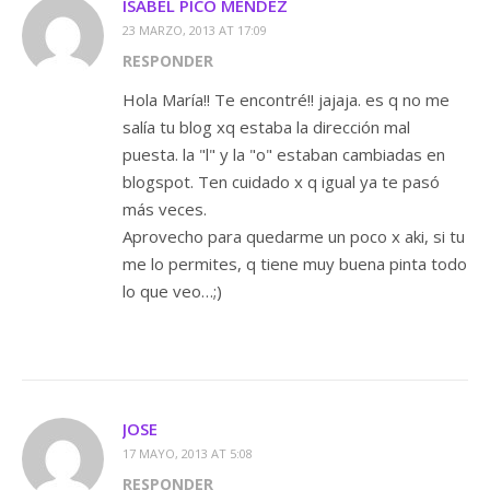
ISABEL PICO MÉNDEZ
23 MARZO, 2013 AT 17:09
RESPONDER
Hola María!! Te encontré!! jajaja. es q no me
salía tu blog xq estaba la dirección mal
puesta. la "l" y la "o" estaban cambiadas en
blogspot. Ten cuidado x q igual ya te pasó
más veces.
Aprovecho para quedarme un poco x aki, si tu
me lo permites, q tiene muy buena pinta todo
lo que veo…;)
JOSE
17 MAYO, 2013 AT 5:08
RESPONDER