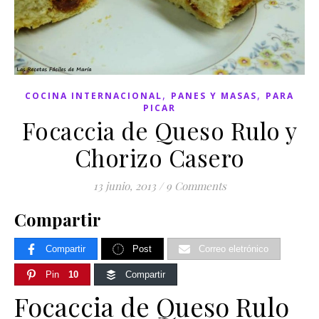
,
,
COCINA INTERNACIONAL
PANES Y MASAS
PARA
PICAR
Focaccia de Queso Rulo y
Chorizo Casero
13 junio, 2013
/
9 Comments
Compartir
Compartir
Post
Correo eletrónico
Pin
10
Compartir
Focaccia de Queso Rulo