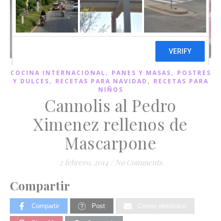
,
,
COCINA INTERNACIONAL
PANES Y MASAS
POSTRES
,
,
Y DULCES
RECETAS PARA NAVIDAD
RECETAS PARA
NIÑOS
Cannolis al Pedro
Ximenez rellenos de
Mascarpone
2 febrero, 2014
/
No Comments
Compartir
Compartir
Post
Correo eletrónico