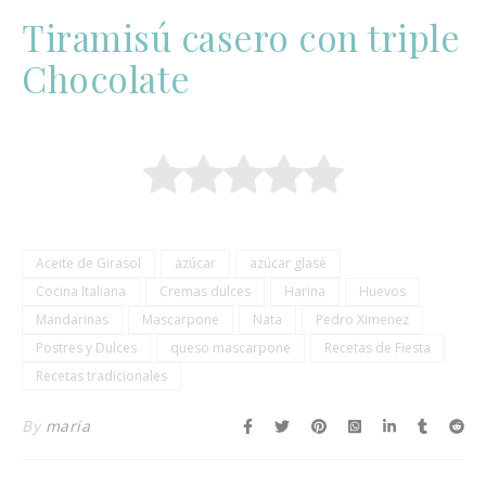
Tiramisú casero con triple
Chocolate
Aceite de Girasol
azúcar
azúcar glasé
Cocina Italiana
Cremas dulces
Harina
Huevos
Mandarinas
Mascarpone
Nata
Pedro Ximenez
Postres y Dulces
queso mascarpone
Recetas de Fiesta
Recetas tradicionales
By
maria