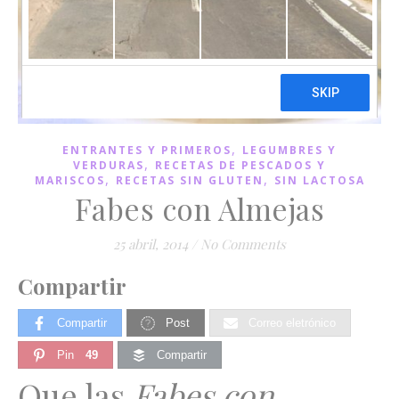
,
ENTRANTES Y PRIMEROS
LEGUMBRES Y
,
VERDURAS
RECETAS DE PESCADOS Y
,
,
MARISCOS
RECETAS SIN GLUTEN
SIN LACTOSA
Fabes con Almejas
25 abril, 2014
/
No Comments
Compartir
Compartir
Post
Correo eletrónico
Pin
49
Compartir
Que las
Fabes con