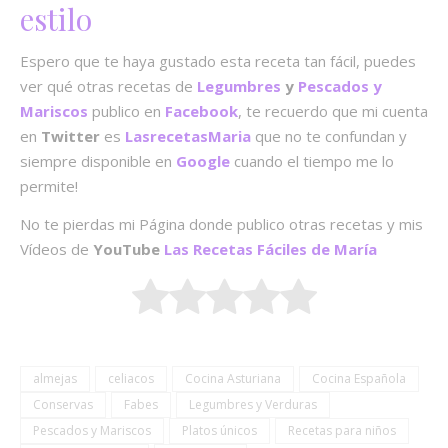
estilo
Espero que te haya gustado esta receta tan fácil, puedes
ver qué otras recetas de
Legumbres
y
Pescados y
Mariscos
publico en
Facebook
, te recuerdo que mi cuenta
en
Twitter
es
LasrecetasMaria
que no te confundan y
siempre disponible en
Google
cuando el tiempo me lo
permite!
No te pierdas mi Página donde publico otras recetas y mis
Vídeos de
YouTube
Las Recetas Fáciles de María
almejas
celiacos
Cocina Asturiana
Cocina Española
Conservas
Fabes
Legumbres y Verduras
Pescados y Mariscos
Platos únicos
Recetas para niños