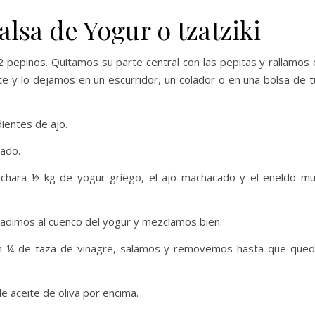
lsa de Yogur o tzatziki
2 pepinos. Quitamos su parte central con las pepitas y rallamos 
te y lo dejamos en un escurridor, un colador o en una bolsa de t
entes de ajo.
lado.
chara ½ kg de yogur griego, el ajo machacado y el eneldo m
ñadimos al cuenco del yogur y mezclamos bien.
un ¼ de taza de vinagre, salamos y removemos hasta que que
e aceite de oliva por encima.