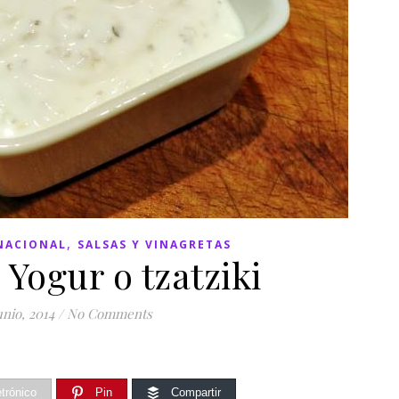
,
NACIONAL
SALSAS Y VINAGRETAS
 Yogur o tzatziki
unio, 2014
/
No Comments
etrónico
Pin
Compartir