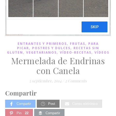
,
,
ENTRANTES Y PRIMEROS
FRUTAS
PARA
,
,
PICAR
POSTRES Y DULCES
RECETAS SIN
,
,
,
GLUTEN
VEGETARIANOS
VÍDEO-RECETAS
VÍDEOS
Mermelada de Endrinas
con Canela
5 septiembre, 2014
/
2 Comments
Compartir
Compartir
Post
Correo eletrónico
Pin
22
Compartir