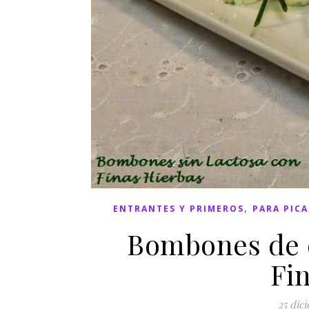
,
ENTRANTES Y PRIMEROS
PARA PICA
Bombones de q
Fi
25 dic