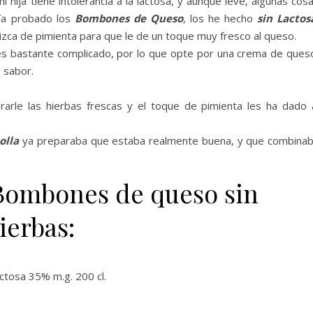
hija tiene intolerancia a la lactosa, y aunque leve, algunas cos
bía probado los
Bombones de Queso
, los he hecho
sin Lactos
izca de pimienta para que le de un toque muy fresco al queso.
s bastante complicado, por lo que opte por una crema de ques
 sabor.
rarle las hierbas frescas y el toque de pimienta les ha dado 
olla
ya preparaba que estaba realmente buena, y que combina
 Bombones de queso sin
ierbas:
ctosa 35% m.g. 200 cl.