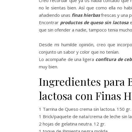
Creo recordar que ya os había contado que mi 
no le sientas bien. Así que como ella no ha
añadiendo unas
finas hierbas
frescas y una p
Encontrar
productos de queso sin lactosa
e
que sin ofender a nadie, tampoco tenia mucho
Desde mi humilde opinión, creo que incorpo
conjunto un sabor y color que no tenían.
Lo acompañe de una ligera
confitura de ceb
muy bien.
Ingredientes para
lactosa con Finas H
1 Tarrina de Queso crema sin lactosa. 150 gr.
1 Brick/paquete de nata/crema de leche sin la
2 hojas de gelatina neutra. 12 gr.
1 toque de Pimienta negra molida.