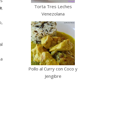
as
Torta Tres Leches
a
,
Venezolana
o,
al
ba
Pollo al Curry con Coco y
Jengibre