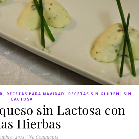
,
,
,
R
RECETAS PARA NAVIDAD
RECETAS SIN GLUTEN
SIN
LACTOSA
ueso sin Lactosa con
nas Hierbas
iembre, 2014
/
No Comments