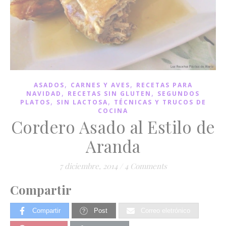
,
,
ASADOS
CARNES Y AVES
RECETAS PARA
,
,
NAVIDAD
RECETAS SIN GLUTEN
SEGUNDOS
,
,
PLATOS
SIN LACTOSA
TÉCNICAS Y TRUCOS DE
COCINA
Cordero Asado al Estilo de
Aranda
7 diciembre, 2014
/
4 Comments
Compartir
Compartir
Post
Correo eletrónico