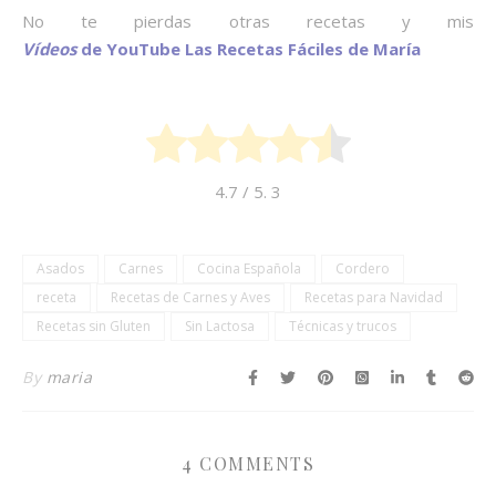
No te pierdas otras recetas y mis
Vídeos
de YouTube Las Recetas Fáciles de María
4.7
/ 5.
3
Asados
Carnes
Cocina Española
Cordero
receta
Recetas de Carnes y Aves
Recetas para Navidad
Recetas sin Gluten
Sin Lactosa
Técnicas y trucos
By
maria
4 COMMENTS