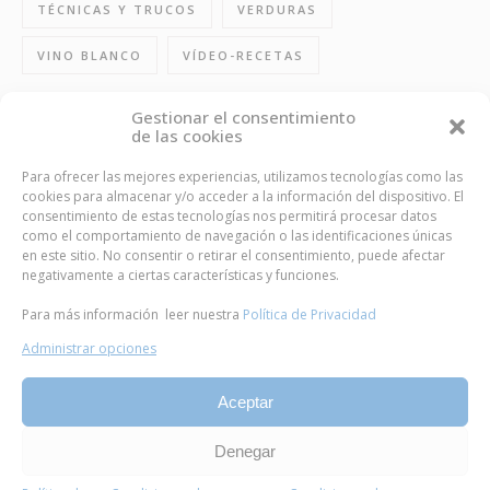
TÉCNICAS Y TRUCOS
VERDURAS
VINO BLANCO
VÍDEO-RECETAS
Gestionar el consentimiento
de las cookies
FOLLOW US
Para ofrecer las mejores experiencias, utilizamos tecnologías como las
cookies para almacenar y/o acceder a la información del dispositivo. El
consentimiento de estas tecnologías nos permitirá procesar datos
como el comportamiento de navegación o las identificaciones únicas
en este sitio. No consentir o retirar el consentimiento, puede afectar
BUSCA TU ENTRADA FAVORITIVA
negativamente a ciertas características y funciones.
Para más información leer nuestra
Política de Privacidad
Administrar opciones
Aceptar
2013© Las Recetas Fáciles de María Todos los derechos
Denegar
reservados
Contacto
Política de cookies
Política de Privacidad