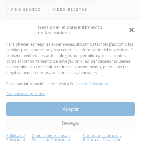
VINO BLANCO
VÍDEO-RECETAS
Gestionar el consentimiento
de las cookies
FOLLOW US
Para ofrecer las mejores experiencias, utilizamos tecnologías como las
cookies para almacenar y/o acceder a la información del dispositivo. El
consentimiento de estas tecnologías nos permitirá procesar datos
como el comportamiento de navegación o las identificaciones únicas
en este sitio. No consentir o retirar el consentimiento, puede afectar
BUSCA TU ENTRADA FAVORITIVA
negativamente a ciertas características y funciones.
Para más información leer nuestra
Política de Privacidad
Administrar opciones
Aceptar
2013© Las Recetas Fáciles de María Todos los derechos
Denegar
reservados
Contacto
Política de cookies
Política de Privacidad
Condiciones de uso y Política de Privacidad
Sobre mí
Política de
Condiciones de uso y
Condiciones de uso y
Privacidad
Política de Privacidad
Política de Privacidad