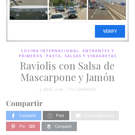
,
COCINA INTERNACIONAL
ENTRANTES Y
,
,
PRIMEROS
PASTA
SALSAS Y VINAGRETAS
Raviolis con Salsa de
Mascarpone y Jamón
4 abril, 2016
/
No Comments
Compartir
Compartir
Post
Correo eletrónico
Pin
115
Compartir