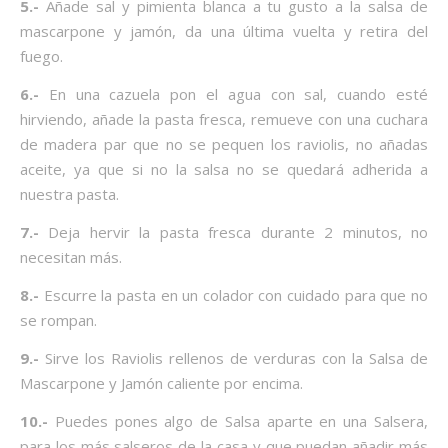
5.-
Añade sal y pimienta blanca a tu gusto a la salsa de
mascarpone y jamón, da una última vuelta y retira del
fuego.
6.-
En una cazuela pon el agua con sal, cuando esté
hirviendo, añade la pasta fresca, remueve con una cuchara
de madera par que no se pequen los raviolis, no añadas
aceite, ya que si no la salsa no se quedará adherida a
nuestra pasta.
7.-
Deja hervir la pasta fresca durante 2 minutos, no
necesitan más.
8.-
Escurre la pasta en un colador con cuidado para que no
se rompan.
9.-
Sirve los Raviolis rellenos de verduras con la Salsa de
Mascarpone y Jamón caliente por encima.
10.-
Puedes pones algo de Salsa aparte en una Salsera,
para los más salseros de la casa y que puedan añadir más