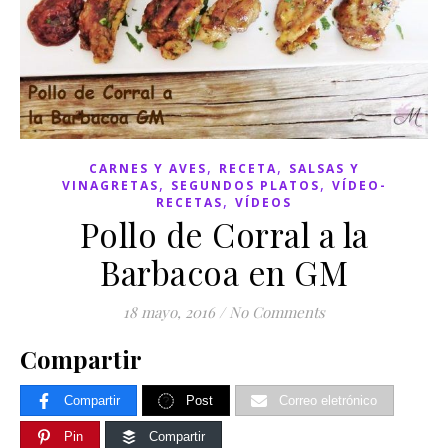
,
,
CARNES Y AVES
RECETA
SALSAS Y
,
,
VINAGRETAS
SEGUNDOS PLATOS
VÍDEO-
,
RECETAS
VÍDEOS
Pollo de Corral a la
Barbacoa en GM
18 mayo, 2016
/
No Comments
Compartir
Compartir
Post
Correo eletrónico
Pin
Compartir