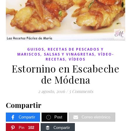
,
GUISOS
RECETAS DE PESCADOS Y
,
,
MARISCOS
SALSAS Y VINAGRETAS
VÍDEO-
,
RECETAS
VÍDEOS
Estornino en Escabeche
de Módena
2 agosto, 2016
/
5 Comments
Compartir
Compartir
Post
Correo eletrónico
Pin
102
Compartir