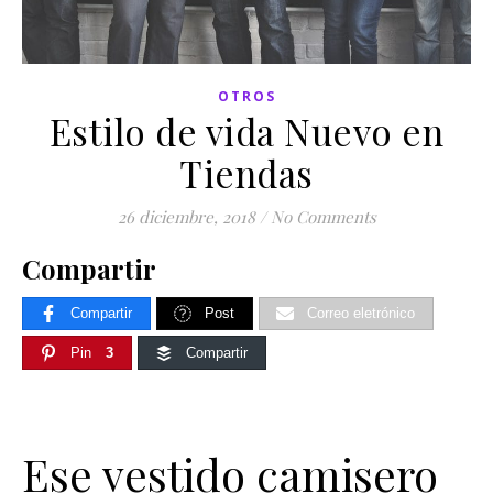
OTROS
Estilo de vida Nuevo en
Tiendas
26 diciembre, 2018
/
No Comments
Compartir
Compartir
Post
Correo eletrónico
Pin
3
Compartir
Ese vestido camisero