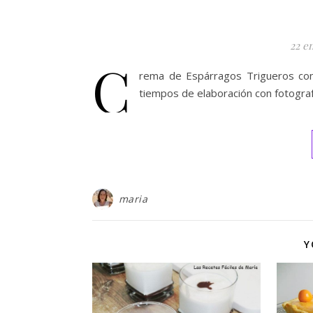
22 e
C
rema de Espárragos Trigueros con 
tiempos de elaboración con fotograf
maria
Y