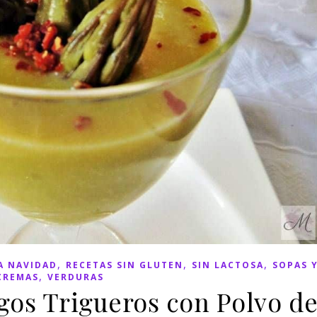
,
,
,
A NAVIDAD
RECETAS SIN GLUTEN
SIN LACTOSA
SOPAS 
,
CREMAS
VERDURAS
os Trigueros con Polvo d