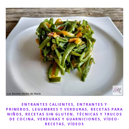
,
ENTRANTES CALIENTES
ENTRANTES Y
,
,
PRIMEROS
LEGUMBRES Y VERDURAS
RECETAS PARA
,
,
NIÑOS
RECETAS SIN GLUTEN
TÉCNICAS Y TRUCOS
,
,
DE COCINA
VERDURAS Y GUARNICIONES
VÍDEO-
,
RECETAS
VÍDEOS