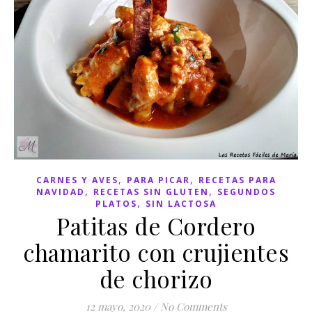
,
,
CARNES Y AVES
PARA PICAR
RECETAS PARA
,
,
NAVIDAD
RECETAS SIN GLUTEN
SEGUNDOS
,
PLATOS
SIN LACTOSA
Patitas de Cordero
chamarito con crujientes
de chorizo
12 mayo, 2020
/
No Comments