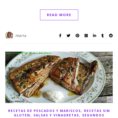
READ MORE
maria
,
RECETAS DE PESCADOS Y MARISCOS
RECETAS SIN
,
,
GLUTEN
SALSAS Y VINAGRETAS
SEGUNDOS