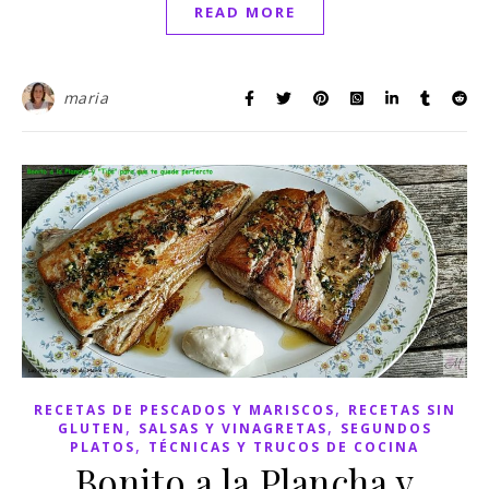
READ MORE
maria
,
RECETAS DE PESCADOS Y MARISCOS
RECETAS SIN
,
,
GLUTEN
SALSAS Y VINAGRETAS
SEGUNDOS
,
PLATOS
TÉCNICAS Y TRUCOS DE COCINA
Bonito a la Plancha y