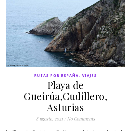
,
RUTAS POR ESPAÑA
VIAJES
Playa de
Gueirúa,Cudillero,
Asturias
8 agosto, 2021
/
No Comments