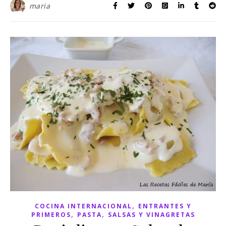
maria
,
COCINA INTERNACIONAL
ENTRANTES Y
,
,
PRIMEROS
PASTA
SALSAS Y VINAGRETAS