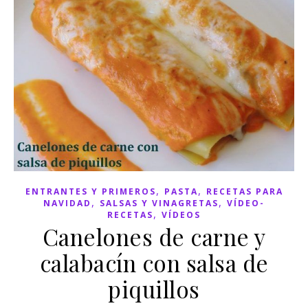
,
,
ENTRANTES Y PRIMEROS
PASTA
RECETAS PARA
,
,
NAVIDAD
SALSAS Y VINAGRETAS
VÍDEO-
,
RECETAS
VÍDEOS
Canelones de carne y
calabacín con salsa de
piquillos