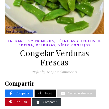
,
ENTRANTES Y PRIMEROS
TÉCNICAS Y TRUCOS DE
,
,
COCINA
VERDURAS
VÍDEO CONSEJOS
Congelar Verduras
Frescas
27 junio, 2014
/
2 Comments
Compartir
Compartir
Post
Correo eletrónico
Pin
34
Compartir