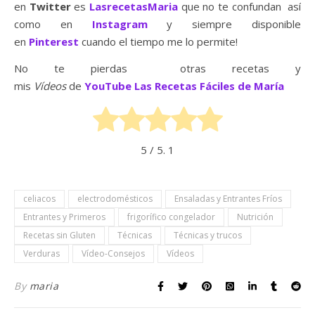
en
Twitter
es
LasrecetasMaria
que no te confundan así
como en
Instagram
y siempre disponible
en
Pinterest
cuando el tiempo me lo permite!
No te pierdas otras recetas y
mis
Vídeos
de
YouTube
Las Recetas Fáciles de María
5
/ 5.
1
celiacos
electrodomésticos
Ensaladas y Entrantes Fríos
Entrantes y Primeros
frigorífico congelador
Nutrición
Recetas sin Gluten
Técnicas
Técnicas y trucos
Verduras
Vídeo-Consejos
Vídeos
By
maria