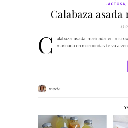
LACTOSA
Calabaza asada
13 o
C
alabaza asada marinada en microo
marinada en microondas te va a venir
maria
Y