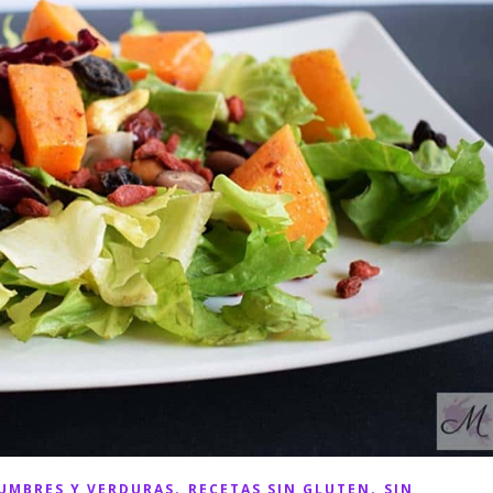
,
,
UMBRES Y VERDURAS
RECETAS SIN GLUTEN
SIN