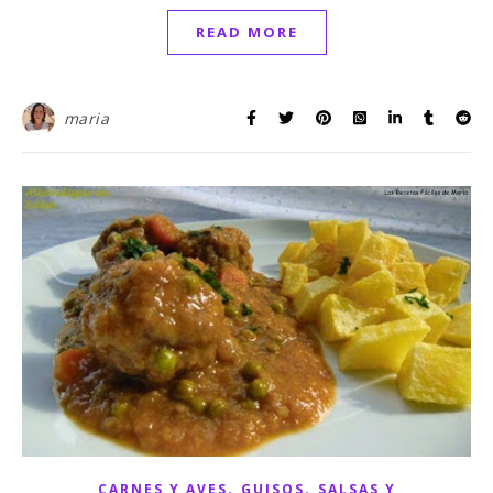
READ MORE
maria
,
,
CARNES Y AVES
GUISOS
SALSAS Y