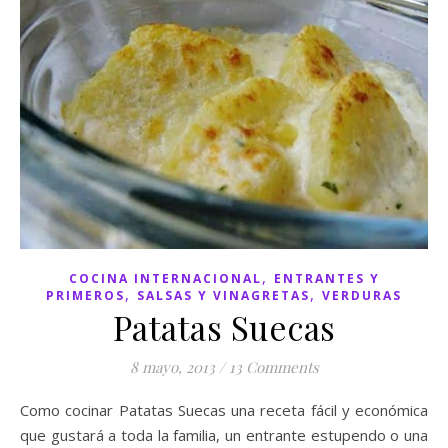
,
COCINA INTERNACIONAL
ENTRANTES Y
,
,
PRIMEROS
SALSAS Y VINAGRETAS
VERDURAS
Patatas Suecas
8 mayo, 2013
/
13 Comments
Como cocinar Patatas Suecas una receta fácil y económica
que gustará a toda la familia, un entrante estupendo o una